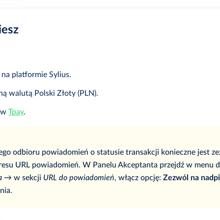
iesz
 na platformie Sylius.
ną walutą Polski Złoty (PLN).
 w
Tpay
.
o odbioru powiadomień o statusie transakcji konieczne jest ze
resu URL powiadomień. W Panelu Akceptanta przejdź w menu 
a →
w sekcji
URL do powiadomień
, włącz opcję:
Zezwól na nadpi
nia.