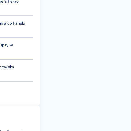
irera Pekao
ania do Panelu
 Tpay w
odowiska