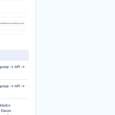
egracje
→
API
→
egracje
→
API
→
akładce
a Elavon