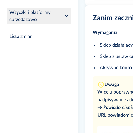
Wtyczki i platformy
Zanim zaczn
sprzedażowe
Wymagania:
Lista zmian
Sklep działający
Sklep z ustawio
Aktywne konto
Uwaga
W celu poprawneg
nadpisywanie ad
→ Powiadomieni
URL
powiadomie