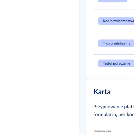
Kod bezpieczeństw
Tryb produkcyjny
Testuj połączenie
Karta
Przyjmowanie płatn
formularza, bez ko