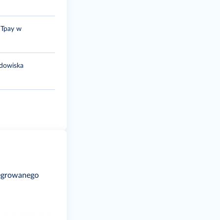
 Tpay w
odowiska
tegrowanego