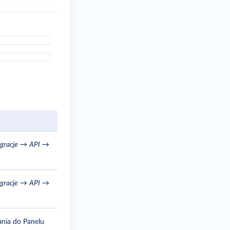
egracje
→
API
→
egracje
→
API
→
ania do Panelu