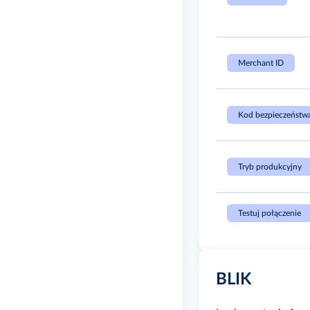
Merchant ID
Kod bezpieczeństw
Tryb produkcyjny
Testuj połączenie
BLIK