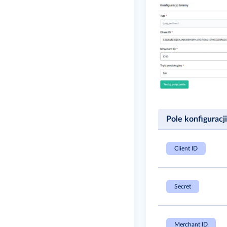
Pole konfiguracji
Client ID
Secret
Merchant ID