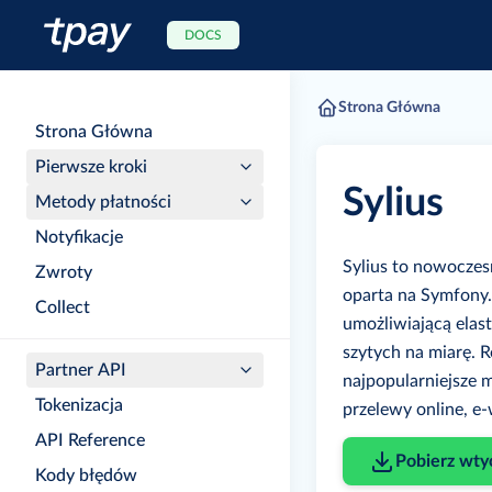
DOCS
Strona Główna
Strona Główna
Pierwsze kroki
Sylius
Metody płatności
Notyfikacje
Sylius to nowoczes
Zwroty
oparta na Symfony. 
Collect
umożliwiającą elas
szytych na miarę. 
Partner API
najpopularniejsze m
Tokenizacja
przelewy online, e-
API Reference
Pobierz wty
Kody błędów