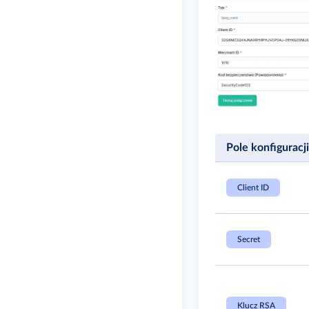
Pole konfiguracji
Client ID
Secret
Klucz RSA