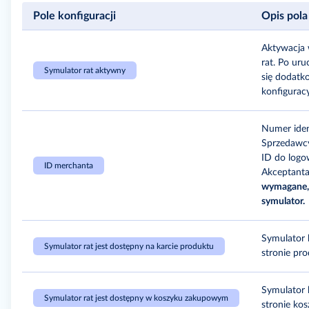
Pole konfiguracji
Opis pola
Aktywacja 
rat. Po ur
Symulator rat aktywny
się dodatk
konfiguracy
Numer iden
Sprzedawcy
ID do logo
ID merchanta
Akceptanta
wymagane,
symulator.
Symulator 
Symulator rat jest dostępny na karcie produktu
stronie pro
Symulator 
Symulator rat jest dostępny w koszyku zakupowym
stronie kos