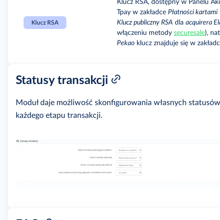
Klucz RSA, dostępny w Panelu Ak
Tpay w zakładce
Płatności kartami
Klucz publiczny RSA
dla
acquirera E
Klucz RSA
włączeniu metody
securesale
), na
Pekao
klucz znajduje się w zakład
Statusy transakcji
Moduł daje możliwość skonfigurowania własnych statusów 
każdego etapu transakcji.